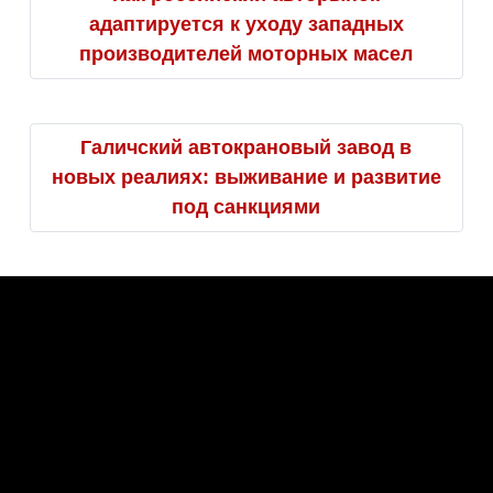
адаптируется к уходу западных
производителей моторных масел
Галичский автокрановый завод в
новых реалиях: выживание и развитие
под санкциями