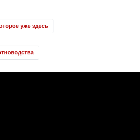
оторое уже здесь
отноводства