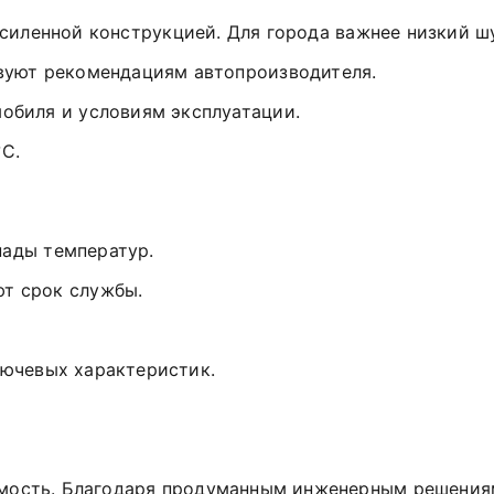
силенной
конструкцией.
Для
города
важнее
низкий
ш
вуют
рекомендациям
автопроизводителя.
мобиля
и
условиям
эксплуатации.
C.
пады
температур.
ют
срок
службы.
лючевых
характеристик.
мость.
Благодаря
продуманным
инженерным
решения