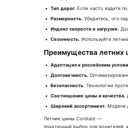
Тип
дорог.
Если
часто
ездите
по
Размерность.
Убедитесь,
что
па
Индекс
скорости
и
нагрузки.
До
Сезонность.
Используйте
летни
Преимущества
летних
Адаптация
к
российским
услови
Долговечность.
Оптимизирован
Безопасность.
Технологии
прот
Соотношение
цены
и
качества.
Широкий
ассортимент.
Модели
Летние
шины
Cordiant
—
практичный
выбор
для
водителей,