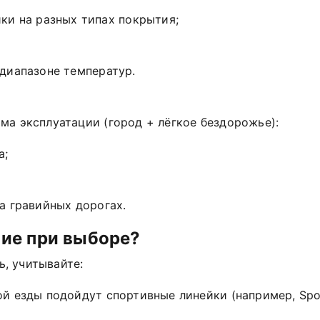
ики
на
разных
типах
покрытия;
диапазоне
температур.
има
эксплуатации
(город
+ лёгкое
бездорожье):
а;
а
гравийных
дорогах.
ние
при
выборе?
ь,
учитывайте:
ой
езды
подойдут
спортивные
линейки
(например,
Spo