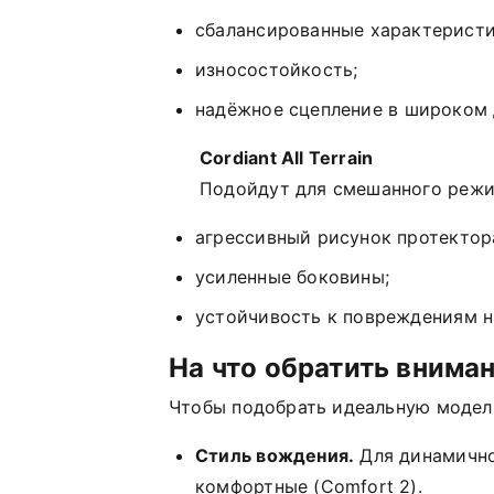
сбалансированные
характерист
износостойкость;
надёжное
сцепление
в
широком
Cordiant
All
Terrain
Подойдут
для
смешанного
реж
агрессивный
рисунок
протектор
усиленные
боковины;
устойчивость
к
повреждениям
н
На
что
обратить
внима
Чтобы
подобрать
идеальную
модел
Стиль
вождения.
Для
динамичн
комфортные
(Comfort
2).