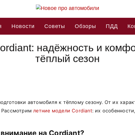
я
Новости
Советы
Обзоры
ПДД
Ко
rdiant: надёжность и комфо
тёплый сезон
одготовки автомобиля к тёплому сезону. От их харак
. Рассмотрим
летние модели Cordiant
: их особенност
внимание
на
Cordiant?