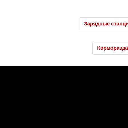
Зарядные станци
Корморазда