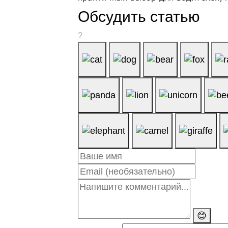
Обсудить статью
?
😊