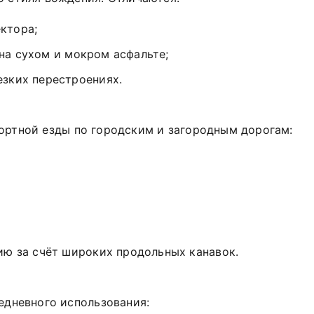
ктора;
на
сухом
и
мокром
асфальте;
езких
перестроениях.
ортной
езды
по
городским
и
загородным
дорогам:
ию
за
счёт
широких
продольных
канавок.
едневного
использования: