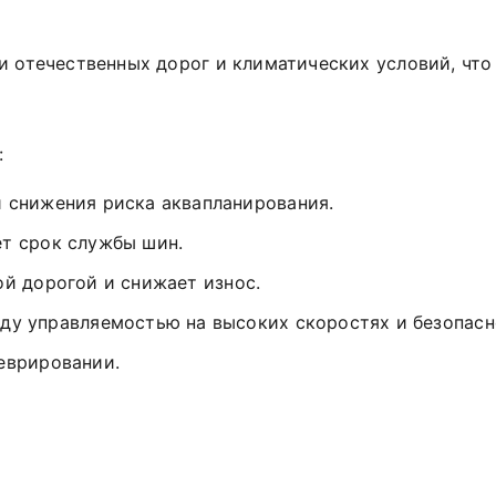
и
отечественных
дорог
и
климатических
условий,
что
:
и
снижения
риска
аквапланирования.
ет
срок
службы
шин.
ой
дорогой
и
снижает
износ.
ду
управляемостью
на
высоких
скоростях
и
безопас
еврировании.