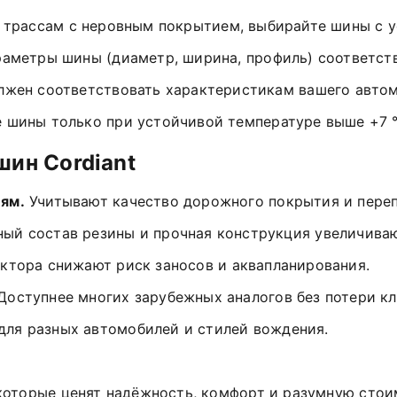
трассам
с
неровным
покрытием,
выбирайте
шины
с
у
раметры
шины
(диаметр,
ширина,
профиль)
соответст
лжен
соответствовать
характеристикам
вашего
авто
е
шины
только
при
устойчивой
температуре
выше
+7
°
шин
Cordiant
ям.
Учитывают
качество
дорожного
покрытия
и
пере
ный
состав
резины
и
прочная
конструкция
увеличива
ектора
снижают
риск
заносов
и
аквапланирования.
Доступнее
многих
зарубежных
аналогов
без
потери
к
для
разных
автомобилей
и
стилей
вождения.
которые
ценят
надёжность,
комфорт
и
разумную
стои