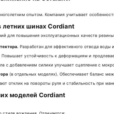
ноголетним
опытом.
Компания
учитывает
особенност
в
летних
шинах
Cordiant
ний
для
повышения
эксплуатационных
качеств
резины
тектора.
Разработан
для
эффективного
отвода
воды
.
Повышает
устойчивость
к
деформациям
и
продлева
ла
с
добавлением
силики
улучшает
сцепление
с
мокр
тора
(в
отдельных
моделях).
Обеспечивает
баланс
меж
ают
отклик
на
повороты
руля
и
стабильность
при
ман
них
моделей
Cordiant
о
стиля
вождения.
Отличаются: