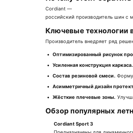
Cordiant
—
российский
производитель
шин
с
м
Ключевые
технологии
Производитель
внедряет
ряд
реше
Оптимизированный
рисунок
про
Усиленная
конструкция
каркаса
Состав
резиновой
смеси.
Форму
Асимметричный
дизайн
протек
Жёсткие
плечевые
зоны.
Улучш
Обзор
популярных
лет
Cordiant
Sport
3
Предназначены
для
динамичног