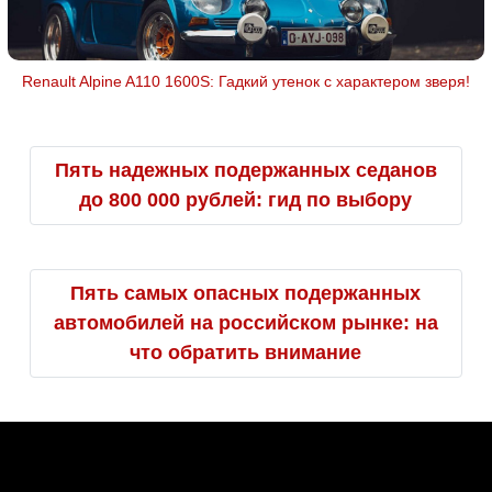
Renault Alpine A110 1600S: Гадкий утенок с характером зверя!
Пять надежных подержанных седанов
до 800 000 рублей: гид по выбору
Пять самых опасных подержанных
автомобилей на российском рынке: на
что обратить внимание