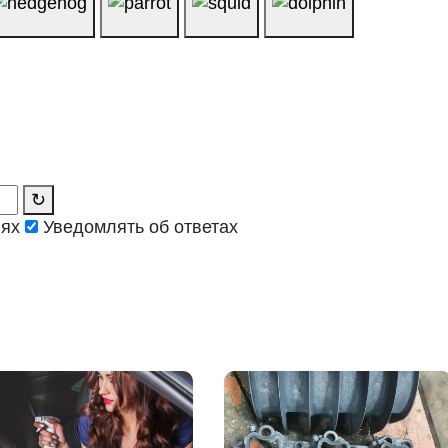
↻
иях
Уведомлять об ответах