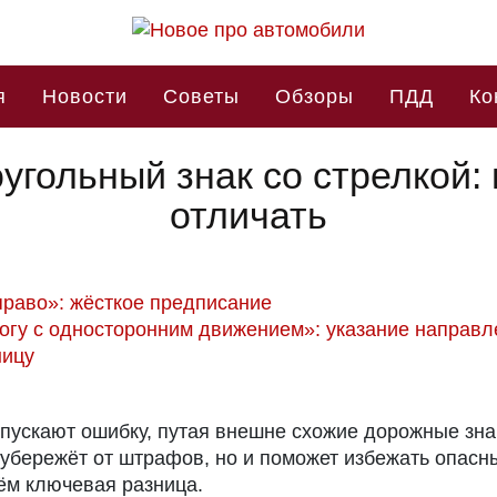
я
Новости
Советы
Обзоры
ПДД
Ко
угольный знак со стрелкой:
отличать
право»: жёсткое предписание
рогу с односторонним движением»: указание направ
ницу
ускают ошибку, путая внешне схожие дорожные знак
 убережёт от штрафов, но и поможет избежать опасн
чём ключевая разница.