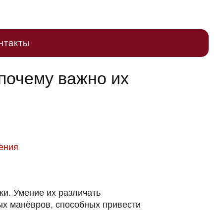
нтакты
 почему важно их
ления
и. Умение их различать
ых манёвров, способных привести