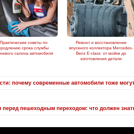
Практические советы по
Ремонт и восстановление
продлению срока службы
впускного коллектора Mercedes-
аневого салона автомобиля
Benz E-class: от мойки до
изготовления детали
сти: почему современные автомобили тоже могут
и перед пешеходным переходом: что должен знат