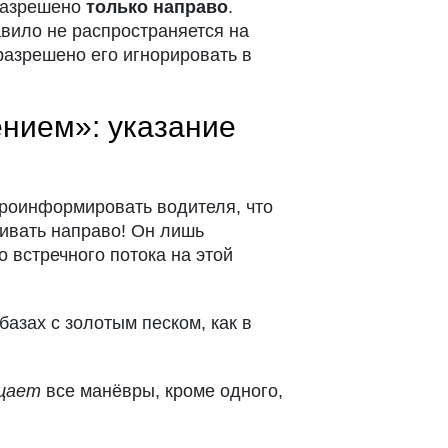
 разрешено
только направо
.
вило не распространяется на
разрешено его игнорировать в
ением»: указание
проинформировать водителя, что
чивать направо! Он лишь
 встречного потока на этой
азах с золотым песком, как в
щает
все манёвры, кроме одного,