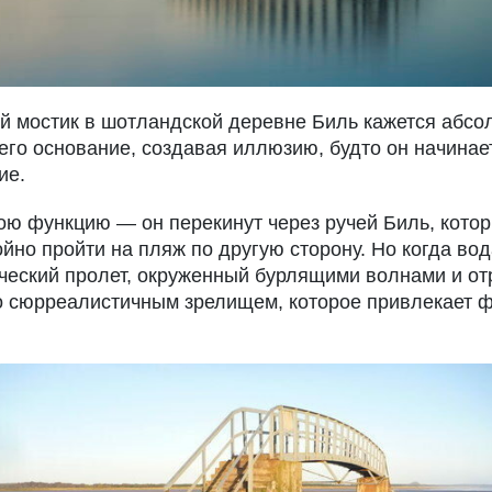
й мостик в шотландской деревне Биль кажется абс
его основание, создавая иллюзию, будто он начинает
ие.
ою функцию — он перекинут через ручей Биль, котор
йно пройти на пляж по другую сторону. Но когда во
ческий пролет, окруженный бурлящими волнами и о
о сюрреалистичным зрелищем, которое привлекает 