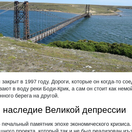
акрыт в 1997 году. Дороги, которые он когда-то сое
ают в воду реки Боди-Крик, а сам он стоит как нем
ного берега на другой.
: наследие Великой депрессии
печальный памятник эпохе экономического кризиса. 
щного проекта, который так и не был реализован из-