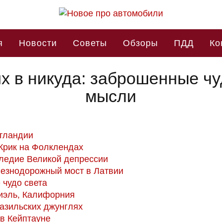
я
Новости
Советы
Обзоры
ПДД
Ко
их в никуда: заброшенные ч
мысли
отландии
Крик на Фолклендах
следие Великой депрессии
железнодорожный мост в Латвии
 чудо света
риэль, Калифорния
разильских джунглях
 в Кейптауне