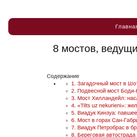
Главна
8 мостов, ведущ
Содержание
1. Загадочный мост в Ш
2. Подвесной мост Боди-
3. Мост Хилландейл: на
4. «Tilts uz nekurieni»: 
5. Виадук Кинзуа: павшее
6. Мост в горах Сан-Габ
7. Виадук Петробрас в б
8. Береговая автострада