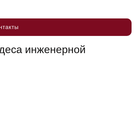
нтакты
удеса инженерной