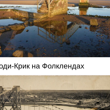
Боди-Крик на Фолклендах