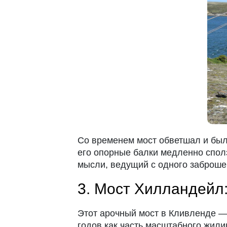
Со временем мост обветшал и был з
его опорные балки медленно сполз
мысли, ведущий с одного заброшен
3. Мост Хилландейл
Этот арочный мост в Кливленде — 
годов как часть масштабного жили