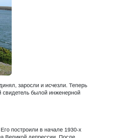
динял, заросли и исчезли. Теперь
ой свидетель былой инженерной
Его построили в начале 1930-х
за Великой депрессии. После