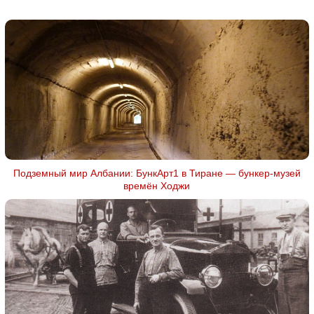
Подземный мир Албании: БункАрт1 в Тиране — бункер-музей
времён Ходжи