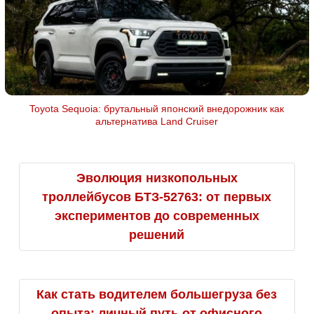
Toyota Sequoia: брутальный японский внедорожник как
альтернатива Land Cruiser
Эволюция низкопольных
троллейбусов БТЗ-52763: от первых
экспериментов до современных
решений
Как стать водителем большегруза без
опыта: личный путь от офисного