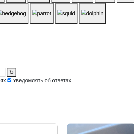
↻
иях
Уведомлять об ответах