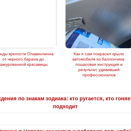
енды крепости Олавинлинна:
Как я сам покрасил крыло
от черного барана до
автомобиля из баллончика:
замурованной красавицы
пошаговая инструкция и
результат, удививший
профессионалов
ения по знакам зодиака: кто ругается, кто гоня
подходит