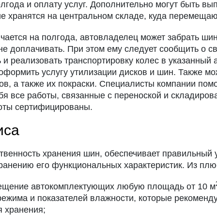
года и оплату услуг. Дополнительно могут быть вы
е хранятся на центральном складе, куда перемещаю
ючается на полгода, автовладелец может забрать ши
 не доплачивать. При этом ему следует сообщить о 
ь и реализовать транспортировку колес в указанны
оформить услугу утилизации дисков и шин. Также м
в, а также их покраски. Специалисты компании помо
ебя все работы, связанные с переноской и складиров
боты сертифицированы.
иса
твенность хранения шин, обеспечивает правильный у
хранению его функциональных характеристик. Из плю
мещение автокомплектующих любую площадь от 10 м
ежима и показателей влажности, которые рекоменд
я хранения;