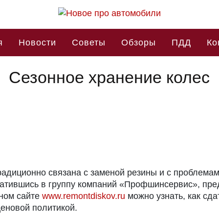
я
Новости
Советы
Обзоры
ПДД
Ко
Сезонное хранение колес
адиционно связана с заменой резины и с проблемами
ратившись в группу компаний «Профшинсервис», пре
ьном сайте
www.remontdiskov.ru
можно узнать, как сда
ценовой политикой.