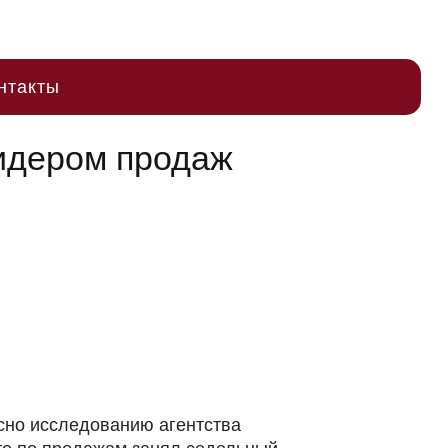
нтакты
идером продаж
асно исследованию агентства