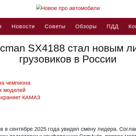
я
Новости
Советы
Обзоры
ПДД
Ко
acman SX4188 стал новым л
грузовиков в России
на чемпиона
х моделей
охраняет КАМАЗ
в в сентябре 2025 года увидел смену лидера. Согл