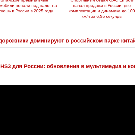
Китайские премиальные
Спортивный седан GAC Empow
мобили попали под налог на
начал продажи в России: две
скошь в России в 2025 году
комплектации и динамика до 10
км/ч за 6,95 секунды
дорожники доминируют в российском парке кита
 HS3 для России: обновления в мультимедиа и к