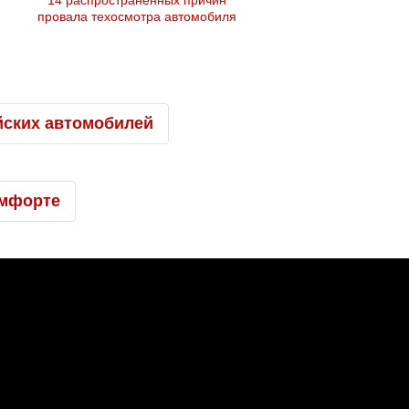
14 распространённых причин
провала техосмотра автомобиля
0
йских автомобилей
омфорте