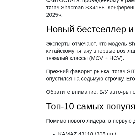
«АВТОСТАТ», проведенному в рамк
тягач Shacman SX4188. Конференц
2025».
Новый бестселлер и
Эксперты отмечают, что модель S
китайскому тягачу впервые возгла
тяжелый классы (MCV + HCV).
Прежний фаворит рынка, тягач SI
опустился на седьмую строчку. Ег
Обратите внимание: Б/У авто-рын
Топ-10 самых попул
Помимо нового лидера, в первую 
KAMAZ 43118 (305 шт.)