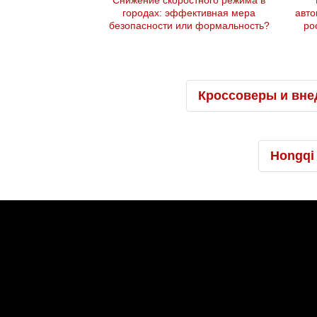
Снижение скоростного режима в
городах: эффективная мера
авто
безопасности или формальность?
ро
Кроссоверы и вне
Hongqi