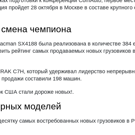
ах подготовки к конференции ComAuto, первое мес
ия пройдет 28 октября в Москве в составе крупного
 смена чемпиона
hacman SX4188 была реализована в количестве 384 е
вить рейтинг самых продаваемых новых грузовиков в
TRAK C7H, который удерживал лидерство непрерывно 
о продажи составили 198 машин.
ок США стали дороже новых!.
ярных моделей
десятку самых востребованных новых грузовиков в Р