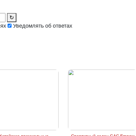
↻
иях
Уведомлять об ответах